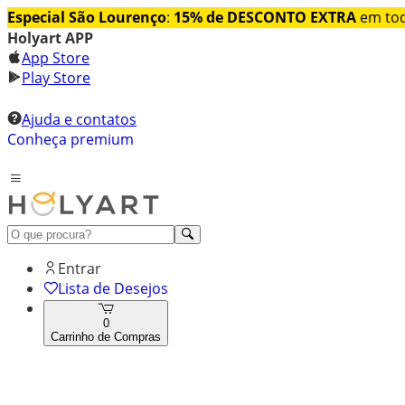
Especial São Lourenço
:
15% de DESCONTO EXTRA
em tod
Holyart APP
App Store
Play Store
Ajuda e contatos
Conheça premium
Entrar
Lista de Desejos
0
Carrinho de Compras