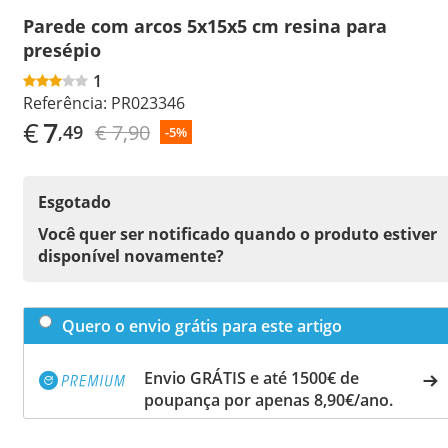
Parede com arcos 5x15x5 cm resina para
presépio
1
Referência:
PR023346
€
7
€ 7,90
,49
-5%
Esgotado
Você quer ser notificado quando o produto estiver
disponível novamente?
Quero o envio grátis para este artigo
Envio GRÁTIS e até 1500€ de
poupança por apenas 8,90€/ano.