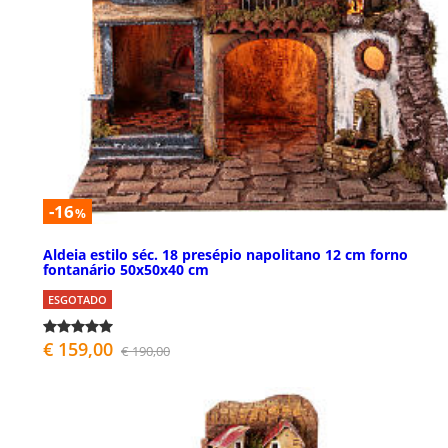
-16
%
Aldeia estilo séc. 18 presépio napolitano 12 cm forno
fontanário 50x50x40 cm
ESGOTADO
€ 159,00
€ 190,00