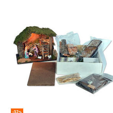
-32
%