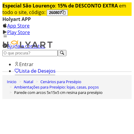
Especial São Lourenço
:
15% de DESCONTO EXTRA
em
todo o site, código:
260807
Holyart APP
App Store
Play Store
Ajuda e contatos
Conheça premium
Entrar
Lista de Desejos
Inicio
Natal
Cenários para Presépio
0
Ambientações para Presépio: lojas, casas, poços
Carrinho de Compras
Parede com arcos 5x15x5 cm resina para presépio