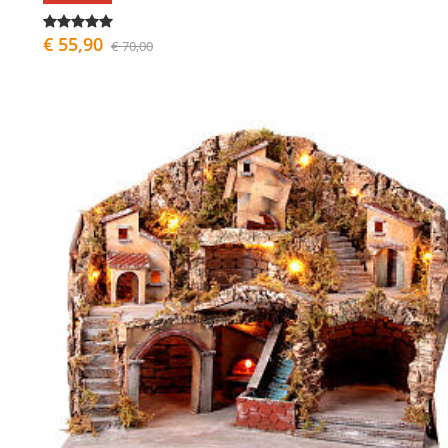
€ 55,90
€ 70,00