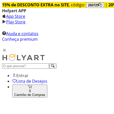
15% de DESCONTO EXTRA no SITE
, código:
|
20
260729
Holyart APP
App Store
Play Store
Ajuda e contatos
Conheça premium
Entrar
Lista de Desejos
0
Carrinho de Compras