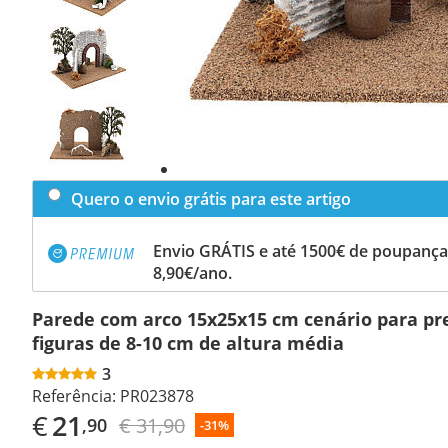
Previous
slide
Next
slide
Quero o envio grátis para este artigo
Envio GRÁTIS e até 1500€ de poupança
8,90€/ano.
Parede com arco 15x25x15 cm cenário para pr
figuras de 8-10 cm de altura média
3
Referência:
PR023878
€
21
€ 31,90
,90
-31%