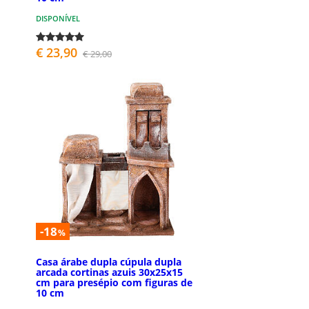
DISPONÍVEL
€ 23,90
€ 29,00
-18
%
Casa árabe dupla cúpula dupla
arcada cortinas azuis 30x25x15
cm para presépio com figuras de
10 cm