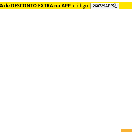
% de DESCONTO EXTRA na APP
, código:
260729APP