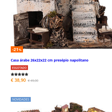
-21
%
Casa árabe 26x22x22 cm presépio napolitano
ESGOTADO
€ 38,90
€ 49,00
NOVIDADES