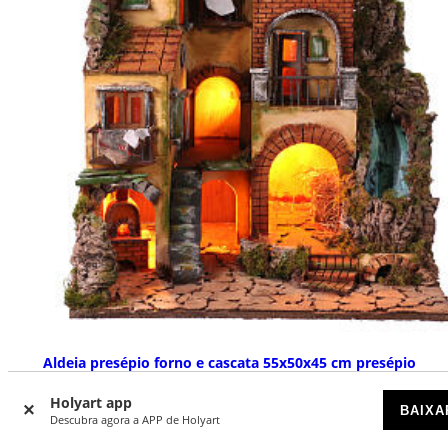
Aldeia presépio forno e cascata 55x50x45 cm presépio
napolitano 10-12 cm
Holyart app
ESGOTADO
BAIXA
Descubra agora a APP de Holyart