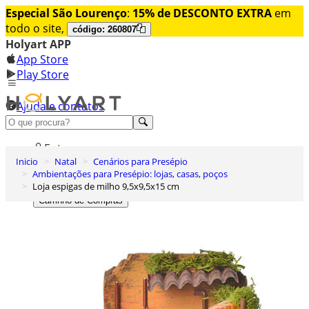
Especial São Lourenço
:
15% de DESCONTO EXTRA
em
todo o site,
código: 260807
Holyart APP
App Store
Play Store
Ajuda e contatos
Conheça premium
Entrar
Inicio
Natal
Cenários para Presépio
Lista de Desejos
Ambientações para Presépio: lojas, casas, poços
Loja espigas de milho 9,5x9,5x15 cm
0
Carrinho de Compras