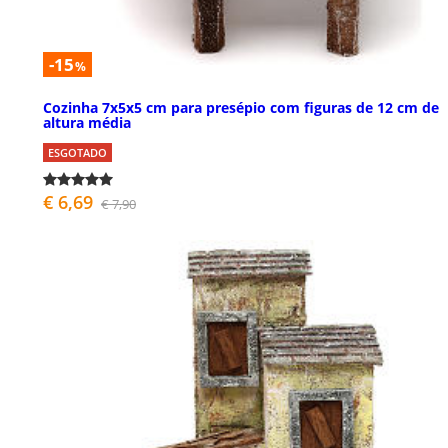
-15
%
Cozinha 7x5x5 cm para presépio com figuras de 12 cm de
altura média
ESGOTADO
€ 6,69
€ 7,90