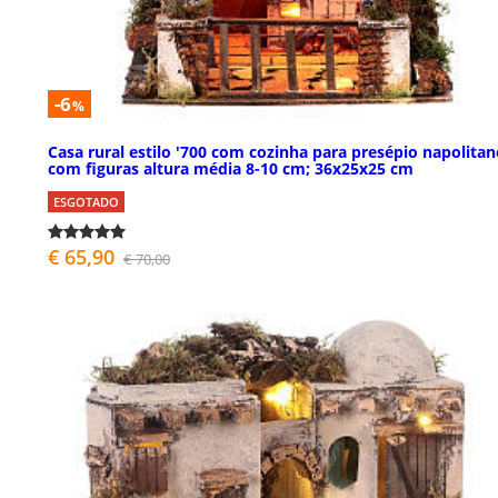
-6
%
Casa rural estilo '700 com cozinha para presépio napolita
com figuras altura média 8-10 cm; 36x25x25 cm
ESGOTADO
€ 65,90
€ 70,00