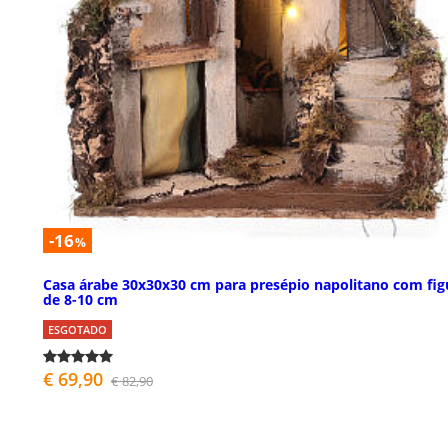
-16
%
Casa árabe 30x30x30 cm para presépio napolitano com fig
de 8-10 cm
ESGOTADO
€ 69,90
€ 82,90