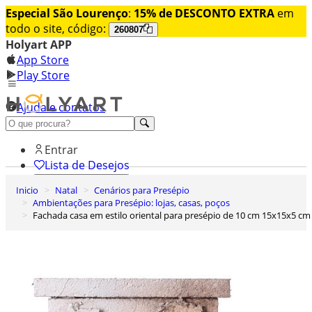
Especial São Lourenço
:
15% de DESCONTO EXTRA
em
todo o site, código:
260807
Holyart APP
App Store
Play Store
Ajuda e contatos
Conheça premium
Entrar
Lista de Desejos
Inicio
Natal
Cenários para Presépio
0
Ambientações para Presépio: lojas, casas, poços
Carrinho de Compras
Fachada casa em estilo oriental para presépio de 10 cm 15x15x5 cm