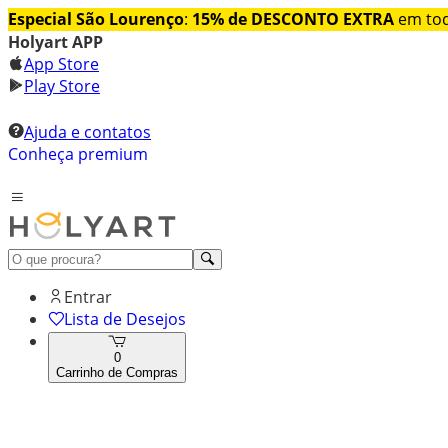
Especial São Lourenço
:
15% de DESCONTO EXTRA
em tod
Holyart APP
App Store
Play Store
Ajuda e contatos
Conheça premium
Entrar
Lista de Desejos
0
Carrinho de Compras