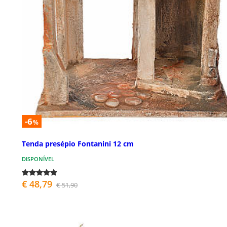
-6
%
Tenda presépio Fontanini 12 cm
DISPONÍVEL
€ 48,79
€ 51,90