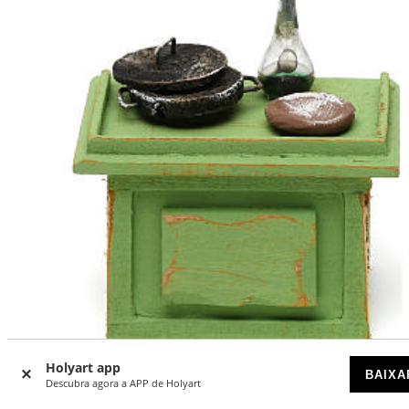
-30
%
Holyart app
BAIXA
Descubra agora a APP de Holyart
Balcão verde de loja com acessórios 10x10x5 cm para pres
com figuras de 10 cm de altura média