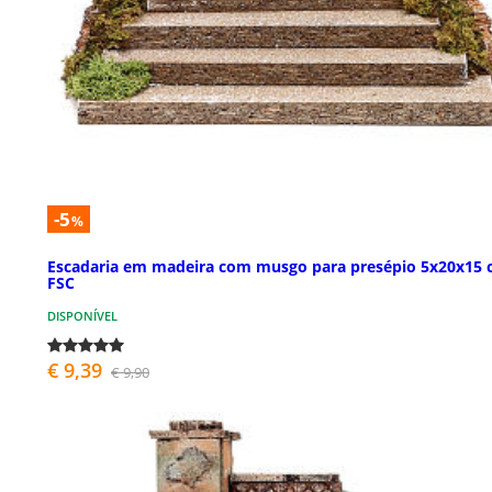
-5
%
Escadaria em madeira com musgo para presépio 5x20x15
FSC
DISPONÍVEL
€ 9,39
€ 9,90