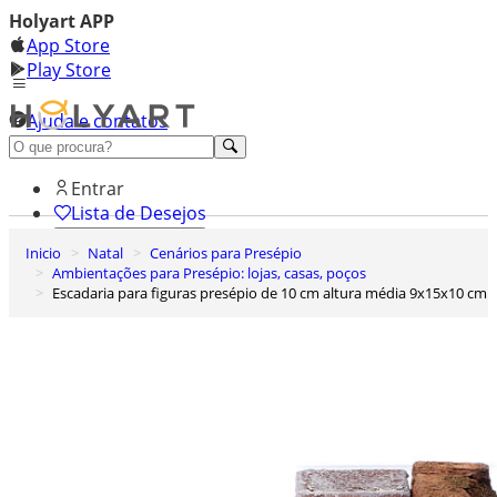
Holyart APP
App Store
Play Store
Ajuda e contatos
Conheça premium
Entrar
Lista de Desejos
Inicio
Natal
Cenários para Presépio
0
Ambientações para Presépio: lojas, casas, poços
Carrinho de Compras
Escadaria para figuras presépio de 10 cm altura média 9x15x10 cm