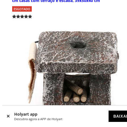
cm casas com terraço e escada, 39x50x40 cm
ESGOTADO
Holyart app
BAIXA
Descubra agora a APP de Holyart