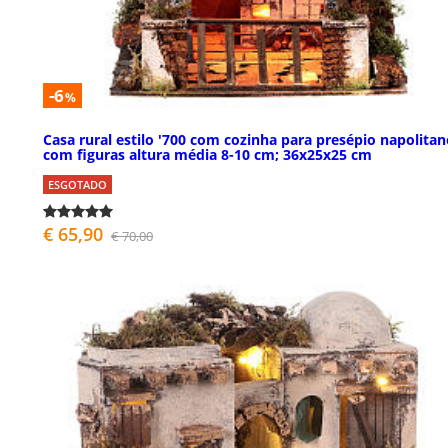
-6
%
Casa rural estilo '700 com cozinha para presépio napolita
com figuras altura média 8-10 cm; 36x25x25 cm
ESGOTADO
€ 65,90
€ 70,00