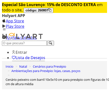
Especial São Lourenço
:
15% de DESCONTO EXTRA
em
todo o site,
código: 260807
Holyart APP
App Store
Play Store
Ajuda e contatos
Conheça premium
Entrar
Lista de Desejos
Inicio
Natal
Cenários para Presépio
0
Ambientações para Presépio: lojas, casas, poços
Carrinho de Compras
Cenário peixeiro com barril 10x5x10 cm para presépio com figuras de 10
cm de altura média