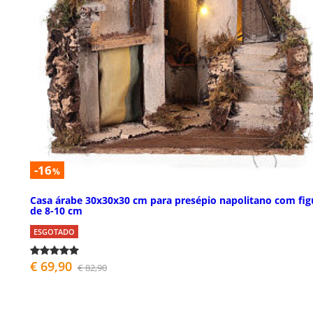
-16
%
Casa árabe 30x30x30 cm para presépio napolitano com fig
de 8-10 cm
ESGOTADO
€ 69,90
€ 82,90