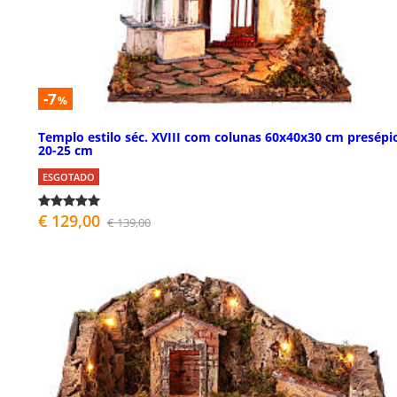
-7
%
Templo estilo séc. XVIII com colunas 60x40x30 cm presépi
20-25 cm
ESGOTADO
€ 129,00
€ 139,00