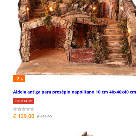
-7
%
Aldeia antiga para presépio napolitano 10 cm 40x40x40 c
ESGOTADO
€ 129,00
€ 139,00