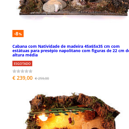
-8
%
Cabana com Natividade de madeira 45x65x35 cm com
estátuas para presépio napolitano com figuras de 22 cm d
altura média
ESGOTADO
€ 239,00
€ 259,00