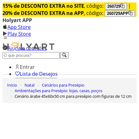
15% de DESCONTO EXTRA no SITE
, código:
|
260729
20% de DESCONTO EXTRA na APP
, código:
260729APP
Holyart APP
App Store
Play Store
Ajuda e contatos
Conheça premium
Entrar
Lista de Desejos
Inicio
Natal
Cenários para Presépio
0
Ambientações para Presépio: lojas, casas, poços
Carrinho de Compras
Cenário árabe 45x60x50 cm para presépio com figuras de 12 cm