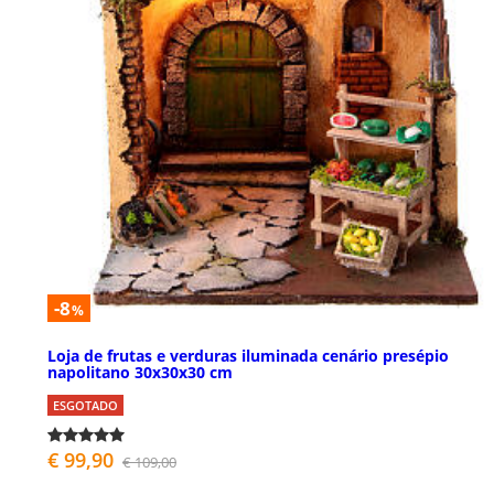
-8
%
Loja de frutas e verduras iluminada cenário presépio
napolitano 30x30x30 cm
ESGOTADO
€ 99,90
€ 109,00