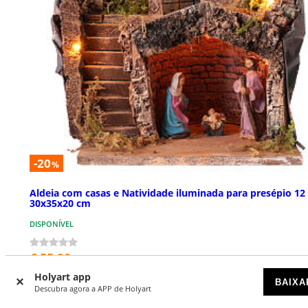
-20
%
Aldeia com casas e Natividade iluminada para presépio 12
30x35x20 cm
DISPONÍVEL
€ 55,90
€ 70,00
Holyart app
BAIXA
Descubra agora a APP de Holyart