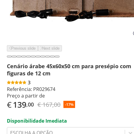
Previous slide
Next slide
Cenário árabe 45x60x50 cm para presépio com
figuras de 12 cm
3
Referência:
PR029674
Preço a partir de
€
139
€ 167,00
,00
-17%
Disponibilidade Imediata
ESCOLHA A OPÇÃO