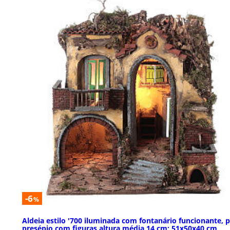
-6
%
Aldeia estilo '700 iluminada com fontanário funcionante, 
presépio com figuras altura média 14 cm; 51x50x40 cm