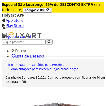
Especial São Lourenço
:
15% de DESCONTO EXTRA
em
todo o site,
código: 260807
Holyart APP
App Store
Play Store
Ajuda e contatos
Conheça premium
Entrar
Lista de Desejos
Inicio
Natal
Cenários para Presépio
0
Ambientações para Presépio: lojas, casas, poços
Carrinho de Compras
Casinha de 2 andares 30x20x15 cm para presépio com figuras de 10 cm
de altura média