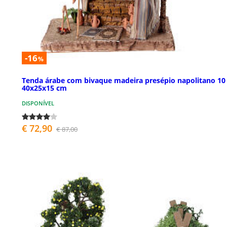
-16
%
Tenda árabe com bivaque madeira presépio napolitano 10
40x25x15 cm
DISPONÍVEL
€ 72,90
€ 87,00