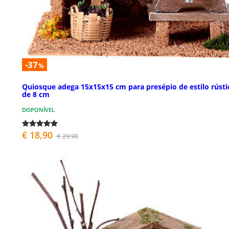
-37
%
Quiosque adega 15x15x15 cm para presépio de estilo rústi
de 8 cm
DISPONÍVEL
€ 18,90
€ 29,90