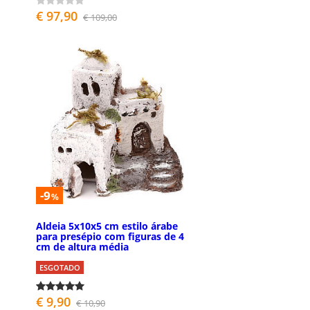
€ 97,90
€ 109,00
-9
%
Aldeia 5x10x5 cm estilo árabe
para presépio com figuras de 4
cm de altura média
ESGOTADO
€ 9,90
€ 10,90