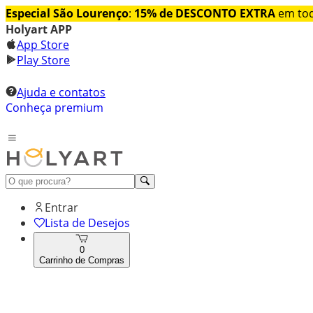
Especial São Lourenço
:
15% de DESCONTO EXTRA
em tod
Holyart APP
App Store
Play Store
Ajuda e contatos
Conheça premium
Entrar
Lista de Desejos
0
Carrinho de Compras