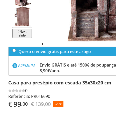
Previous
slide
Next
slide
Quero o envio grátis para este artigo
Envio GRÁTIS e até 1500€ de poupança
8,90€/ano.
Casa para presépio com escada 35x30x20 cm
0
Referência:
PR016690
€
99
€ 139,00
,00
-29%