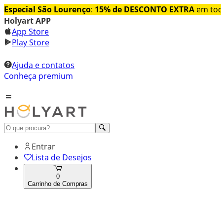
Especial São Lourenço
:
15% de DESCONTO EXTRA
em tod
Holyart APP
App Store
Play Store
Ajuda e contatos
Conheça premium
Entrar
Lista de Desejos
0
Carrinho de Compras