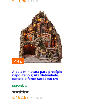
€ 11,90
€ 13,90
-14
%
Aldeia miniatura para presépio
napolitano gruta Natividade,
castelo e fonte 50x55x60 cm
DISPONÍVEL
€ 162,67
€ 190,00