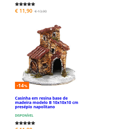
€ 11,90
€ 13,90
-14
%
Casinha em resina base de
madeira modelo B 10x10x10 cm
presépio napolitano
DISPONÍVEL