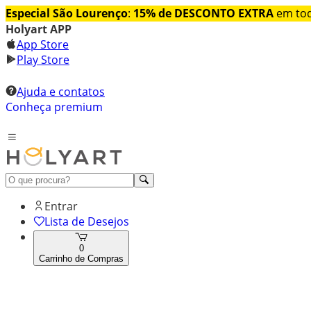
Especial São Lourenço
:
15% de DESCONTO EXTRA
em tod
Holyart APP
App Store
Play Store
Ajuda e contatos
Conheça premium
Entrar
Lista de Desejos
0
Carrinho de Compras