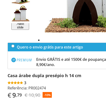
Previous
slide
Next
slide
Quero o envio grátis para este artigo
Envio GRÁTIS e até 1500€ de poupança
8,90€/ano.
Casa árabe dupla presépio h 14 cm
3
Referência:
PR002474
€
9
€ 10,90
,79
-10%