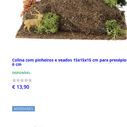
Colina com pinheiros e veados 15x15x15 cm para presépio
6 cm
DISPONÍVEL
€ 13,90
NOVIDADES