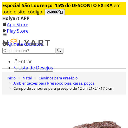
Especial São Lourenço
:
15% de DESCONTO EXTRA
em
todo o site, código:
260807
Holyart APP
App Store
Play Store
Ajuda e contatos
Conheça premium
Entrar
Lista de Desejos
Inicio
Natal
Cenários para Presépio
0
Ambientações para Presépio: lojas, casas, poços
Carrinho de Compras
Campo de cenouras para presépio de 12 cm 21x24x17,5 cm