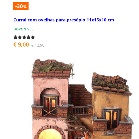
-30
%
Curral com ovelhas para presépio 11x15x10 cm
DISPONÍVEL
€ 9,00
€ 12,90