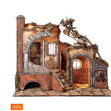
-17
%