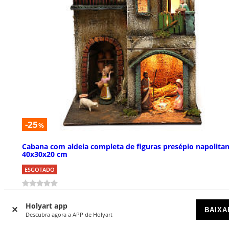
-25
%
Cabana com aldeia completa de figuras presépio napolita
40x30x20 cm
ESGOTADO
€ 109,00
€ 145,90
Holyart app
BAIXA
Descubra agora a APP de Holyart