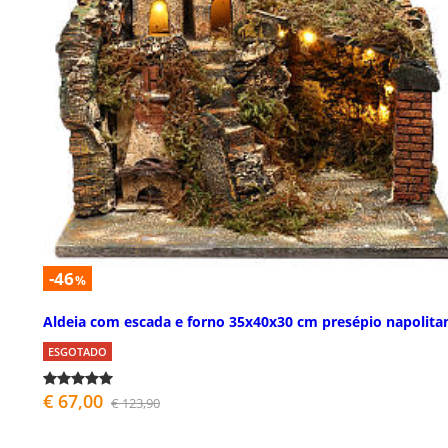
-46
%
Aldeia com escada e forno 35x40x30 cm presépio napolita
ESGOTADO
€ 67,00
€ 123,90