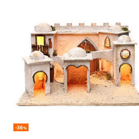
-36
%