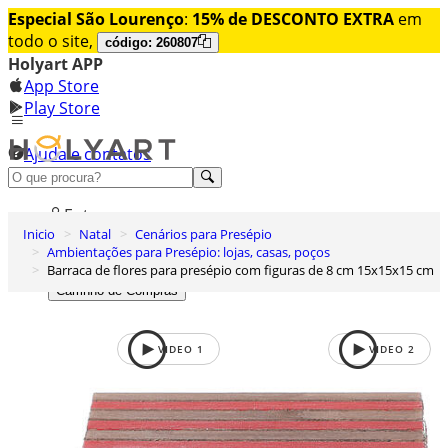
Especial São Lourenço
:
15% de DESCONTO EXTRA
em
todo o site,
código: 260807
Holyart APP
App Store
Play Store
Ajuda e contatos
Conheça premium
Entrar
Inicio
Natal
Cenários para Presépio
Lista de Desejos
Ambientações para Presépio: lojas, casas, poços
Barraca de flores para presépio com figuras de 8 cm 15x15x15 cm
0
Carrinho de Compras
VIDEO
1
VIDEO
2