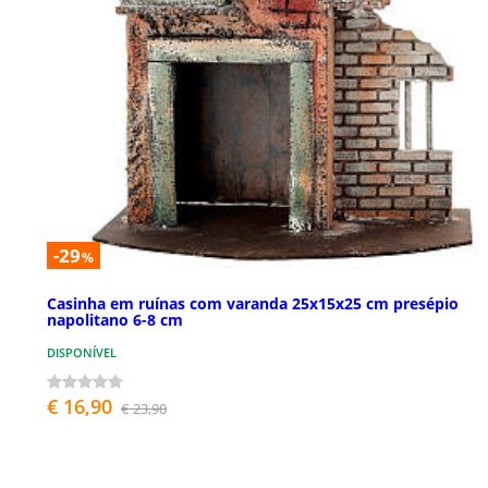
-29
%
Casinha em ruínas com varanda 25x15x25 cm presépio
napolitano 6-8 cm
DISPONÍVEL
€ 16,90
€ 23,90