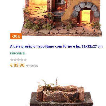
-30
%
Aldeia presépio napolitano com forno e luz 33x32x27 cm
DISPONÍVEL
€ 89,90
€ 129,00