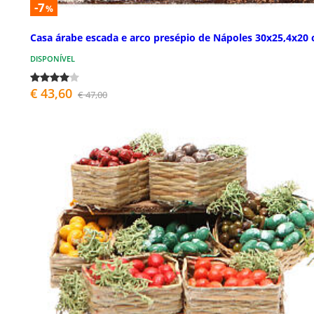
-7
%
Casa árabe escada e arco presépio de Nápoles 30x25,4x20
DISPONÍVEL
€ 43,60
€ 47,00