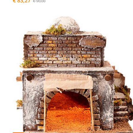
€ 83,27
€ 90,00