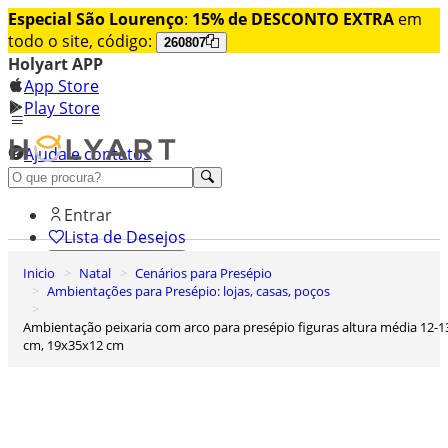
Especial São Lourenço
:
15% de DESCONTO EXTRA
em
todo o site, código:
260807
Holyart APP
App Store
Play Store
Ajuda e contatos
Conheça premium
Entrar
Lista de Desejos
Inicio
Natal
Cenários para Presépio
0
Ambientações para Presépio: lojas, casas, poços
Carrinho de Compras
Ambientação peixaria com arco para presépio figuras altura média 12-13
cm, 19x35x12 cm