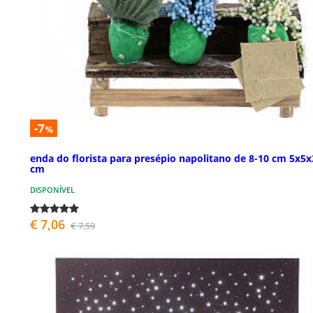
-7
%
enda do florista para presépio napolitano de 8-10 cm 5x5x
cm
DISPONÍVEL
€ 7,06
€ 7,59