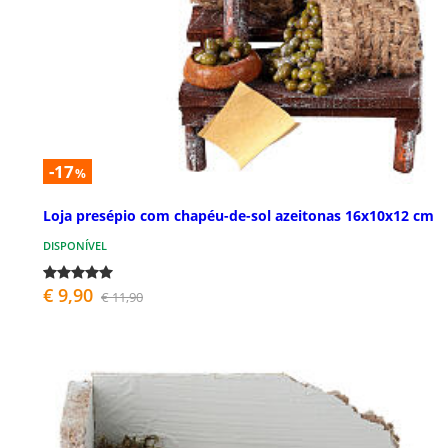
-17
%
Loja presépio com chapéu-de-sol azeitonas 16x10x12 cm
DISPONÍVEL
€ 9,90
€ 11,90