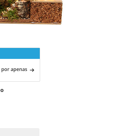
 por apenas
io