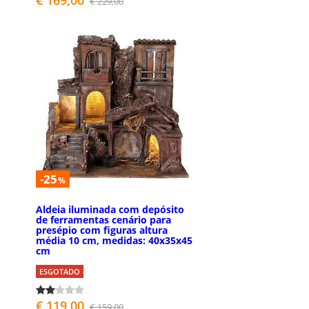
€ 229,00
-25
%
Aldeia iluminada com depósito
de ferramentas cenário para
presépio com figuras altura
média 10 cm, medidas: 40x35x45
cm
ESGOTADO
€ 119,00
€ 159,00