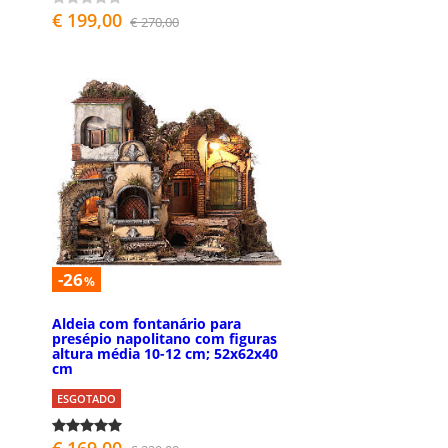
€ 199,00
€ 270,00
-26
%
Aldeia com fontanário para
presépio napolitano com figuras
altura média 10-12 cm; 52x62x40
cm
ESGOTADO
€ 169,00