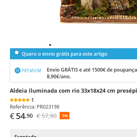
Quero o envio grátis para este artigo
Envio GRÁTIS e até 1500€ de poupança
8,90€/ano.
Aldeia iluminada com rio 33x18x24 cm presép
1
Referência:
PR023198
€
54
€ 57,90
,90
-5%
Esgotado