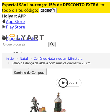
Especial São Lourenço
:
15% de DESCONTO EXTRA
em
todo o site, código:
260807
Holyart APP
App Store
Play Store
Ajuda e contatos
Conheça premium
Entrar
Inicio
Natal
Cenários Natalinos em Miniatura
Lista de Desejos
Salão de dança da aldeia com música diâmetro 25 cm
0
Carrinho de Compras
VIDEO
1