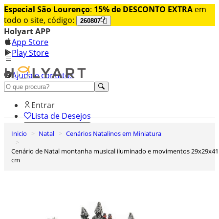
Especial São Lourenço
:
15% de DESCONTO EXTRA
em
todo o site, código:
260807
Holyart APP
App Store
Play Store
Ajuda e contatos
Conheça premium
Entrar
Lista de Desejos
Inicio
Natal
Cenários Natalinos em Miniatura
0
Carrinho de Compras
Cenário de Natal montanha musical iluminado e movimentos 29x29x41
cm