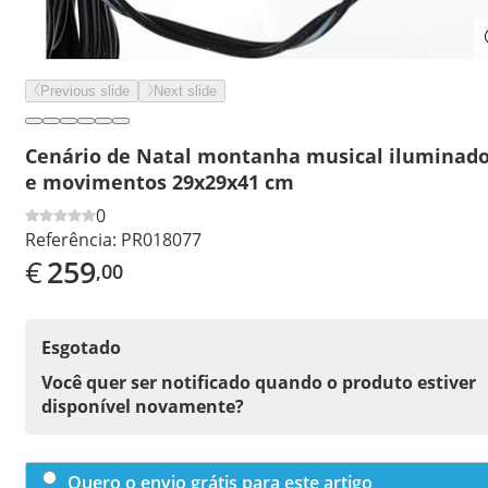
Previous slide
Next slide
Cenário de Natal montanha musical iluminad
e movimentos 29x29x41 cm
0
Referência:
PR018077
€
259
,00
Esgotado
Você quer ser notificado quando o produto estiver
disponível novamente?
Quero o envio grátis para este artigo