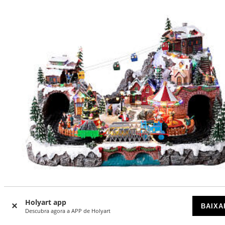
-20
%
Holyart app
BAIXA
Descubra agora a APP de Holyart
Cenário natalino Deluxe música movimento comboio
teleférico LEDs coloridos eletricidade 70x60x40 cm