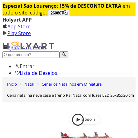
Especial São Lourenço
:
15% de DESCONTO EXTRA
em
todo o site, código:
260807
Holyart APP
App Store
Play Store
Ajuda e contatos
Conheça premium
Entrar
Lista de Desejos
Inicio
Natal
Cenários Natalinos em Miniatura
0
Carrinho de Compras
Cena natalina neve casa e trenó Pai Natal com luzes LED 35x35x20 cm
VIDEO
1