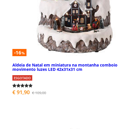
-16
%
Aldeia de Natal em miniatura na montanha comboio
movimento luzes LED 42x31x31 cm
ESGOTADO
€ 91,90
€ 109,00