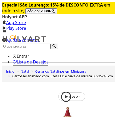
Especial São Lourenço
:
15% de DESCONTO EXTRA
em
todo o site,
código: 260807
Holyart APP
App Store
Play Store
Ajuda e contatos
Conheça premium
Entrar
Lista de Desejos
Inicio
Natal
Cenários Natalinos em Miniatura
0
Carrossel animado com luzes LED e caixa de música 30x35x40 cm
Carrinho de Compras
VIDEO
1