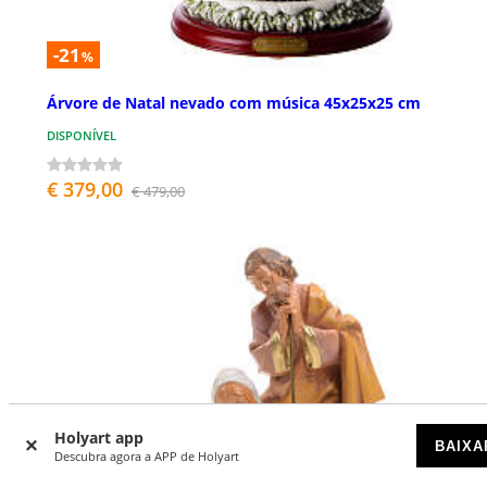
-21
%
Árvore de Natal nevado com música 45x25x25 cm
DISPONÍVEL
€ 379,00
€ 479,00
Holyart app
BAIXA
Descubra agora a APP de Holyart