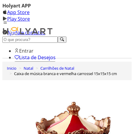
Holyart APP
App Store
Play Store
Ajuda e contatos
Conheça premium
Entrar
Lista de Desejos
Inicio
Natal
Carrilhões de Natal
0
Caixa de música branca e vermelha carrossel 15x15x15 cm
Carrinho de Compras