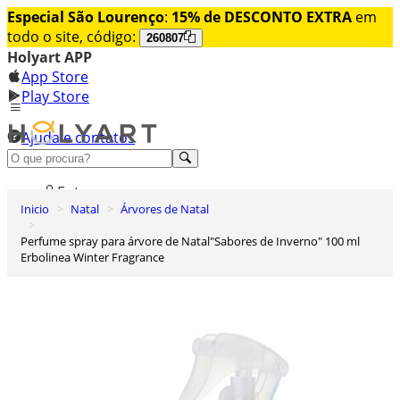
Especial São Lourenço
:
15% de DESCONTO EXTRA
em
todo o site, código:
260807
Holyart APP
App Store
Play Store
Ajuda e contatos
Conheça premium
Entrar
Inicio
Natal
Árvores de Natal
Lista de Desejos
Perfume spray para árvore de Natal"Sabores de Inverno" 100 ml
0
Erbolinea Winter Fragrance
Carrinho de Compras