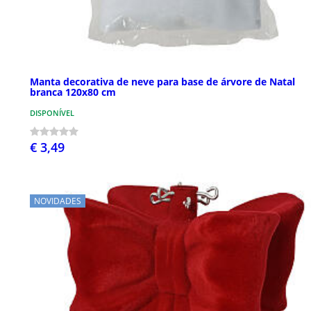
Manta decorativa de neve para base de árvore de Natal
branca 120x80 cm
DISPONÍVEL
€ 3,49
NOVIDADES