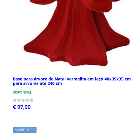
Base para árvore de Natal vermelha em laço 40x35x35 cm
para árvores até 240 cm
DISPONÍVEL
€ 97,90
NOVIDADES