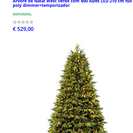
Árvore de Natal West verde com 400 luzes LED 210 cm full
poly dimmer+temporizador
DISPONÍVEL
€ 529,00