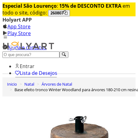
Especial São Lourenço
:
15% de DESCONTO EXTRA
em
todo o site, código:
260807
Holyart APP
App Store
Play Store
Ajuda e contatos
Conheça premium
Entrar
Lista de Desejos
Inicio
Natal
Árvores de Natal
0
Base efeito tronco Winter Woodland para árvores 180-210 cm resin
Carrinho de Compras