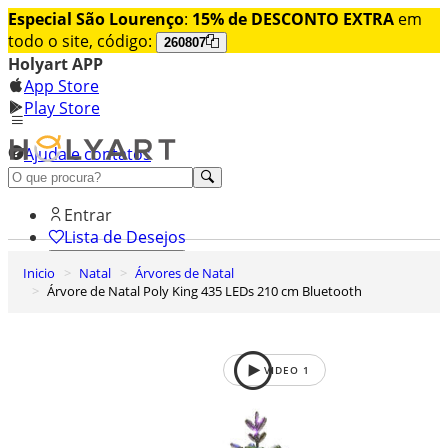
Especial São Lourenço
:
15% de DESCONTO EXTRA
em
todo o site, código:
260807
Holyart APP
App Store
Play Store
Ajuda e contatos
Conheça premium
Entrar
Lista de Desejos
Inicio
Natal
Árvores de Natal
0
Árvore de Natal Poly King 435 LEDs 210 cm Bluetooth
Carrinho de Compras
VIDEO
1