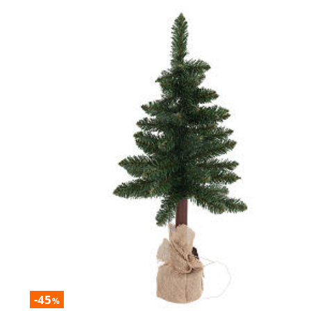
-45
%