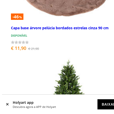
-46
%
Capa base árvore pelúcia bordados estrelas cinza 90 cm
DISPONÍVEL
€ 11,90
€ 21,90
Holyart app
BAIXA
Descubra agora a APP de Holyart