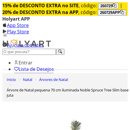
15% de DESCONTO EXTRA no SITE
, código:
|
260729
20% de DESCONTO EXTRA na APP
, código:
260729APP
Holyart APP
App Store
Play Store
Ajuda e contatos
Conheça premium
Entrar
Lista de Desejos
Inicio
Natal
Árvores de Natal
0
Carrinho de Compras
Árvore de Natal pequena 70 cm iluminada Noble Spruce Tree Slim base
juta