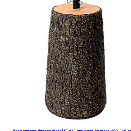
Base tronco árvore Natal 55x35 cm para árvores 180-210 