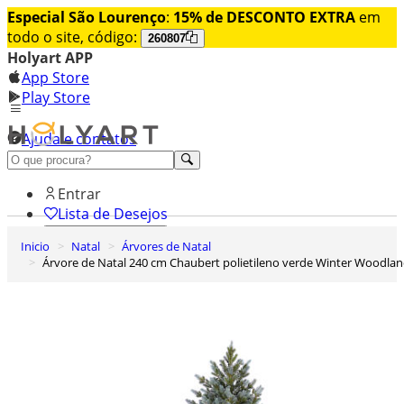
Especial São Lourenço
:
15% de DESCONTO EXTRA
em
todo o site, código:
260807
Holyart APP
App Store
Play Store
Ajuda e contatos
Conheça premium
Entrar
Lista de Desejos
Inicio
Natal
Árvores de Natal
0
Árvore de Natal 240 cm Chaubert polietileno verde Winter Woodla
Carrinho de Compras