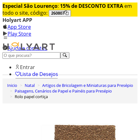
Especial São Lourenço
:
15% de DESCONTO EXTRA
em
todo o site, código:
260807
Holyart APP
App Store
Play Store
Ajuda e contatos
Conheça premium
Entrar
Lista de Desejos
Inicio
Natal
Artigos de Bricolagem e Miniaturas para Presépio
0
Paisagens, Cenários de Papel e Painéis para Presépio
Carrinho de Compras
Rolo papel cortiça