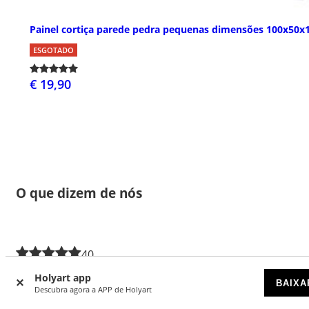
Painel cortiça parede pedra pequenas dimensões 100x50x
ESGOTADO
€ 19,90
O que dizem de nós
40
4.65 de 5 estrelas
Holyart app
BAIXA
Descubra agora a APP de Holyart
5 estrelas
31