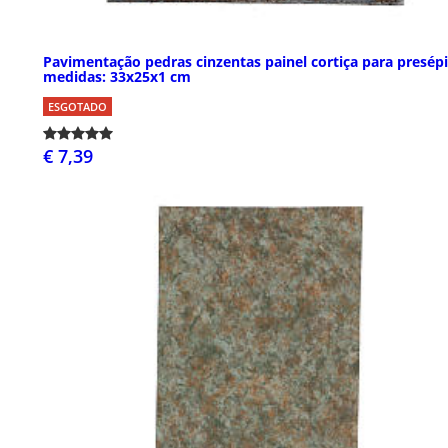
Pavimentação pedras cinzentas painel cortiça para presépi
medidas: 33x25x1 cm
ESGOTADO
€ 7,39