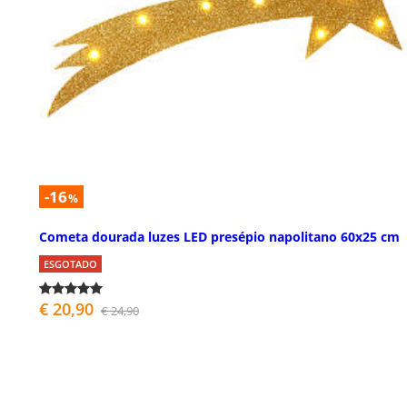
-16
%
Cometa dourada luzes LED presépio napolitano 60x25 cm
ESGOTADO
€ 20,90
€ 24,90