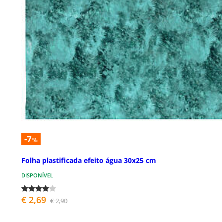
-7
%
Folha plastificada efeito água 30x25 cm
DISPONÍVEL
€ 2,69
€ 2,90