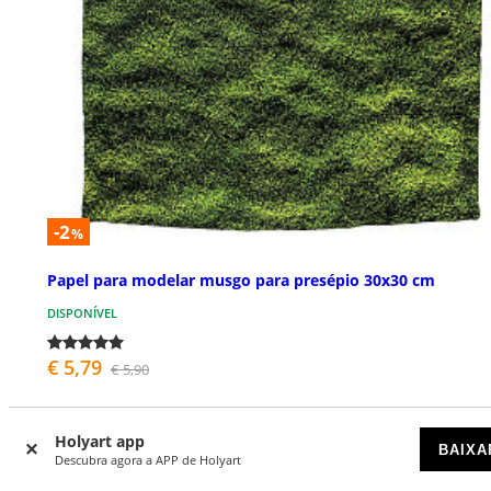
-2
%
Papel para modelar musgo para presépio 30x30 cm
DISPONÍVEL
€ 5,79
€ 5,90
Holyart app
BAIXA
Descubra agora a APP de Holyart