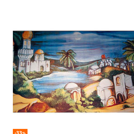
-33
%