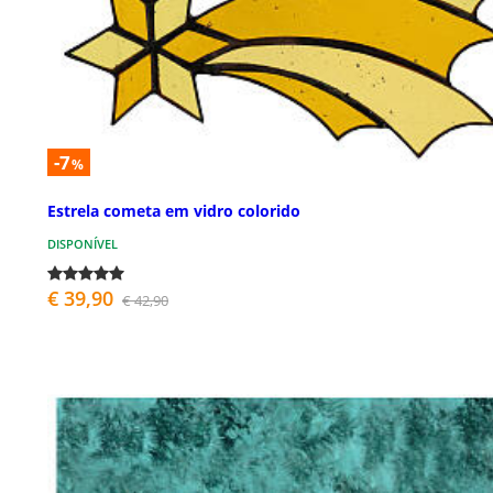
-7
%
Estrela cometa em vidro colorido
DISPONÍVEL
€ 39,90
€ 42,90