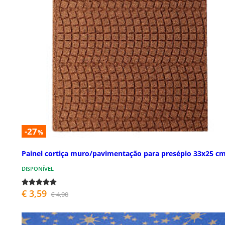
-27
%
Painel cortiça muro/pavimentação para presépio 33x25 c
DISPONÍVEL
€ 3,59
€ 4,90