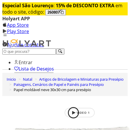
Especial São Lourenço
:
15% de DESCONTO EXTRA
em
todo o site, código:
260807
Holyart APP
App Store
Play Store
Ajuda e contatos
Conheça premium
Entrar
Lista de Desejos
Inicio
Natal
Artigos de Bricolagem e Miniaturas para Presépio
0
Paisagens, Cenários de Papel e Painéis para Presépio
Carrinho de Compras
Papel moldável neve 30x30 cm para presépio
VIDEO
1