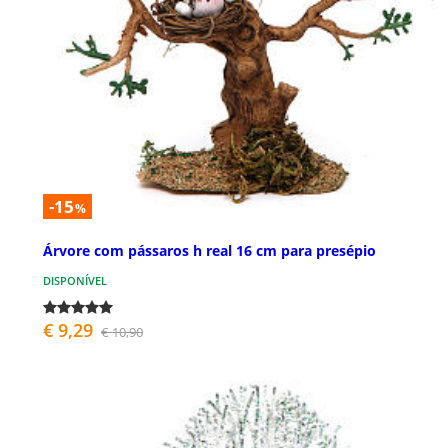
-15
%
Árvore com pássaros h real 16 cm para presépio
DISPONÍVEL
€ 9,29
€ 10,90