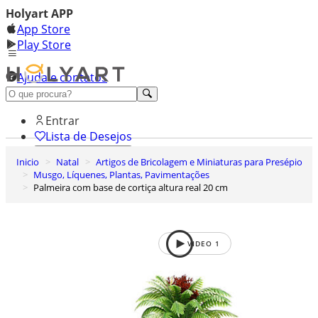
Holyart APP
App Store
Play Store
Ajuda e contatos
Conheça premium
Entrar
Lista de Desejos
Inicio
Natal
Artigos de Bricolagem e Miniaturas para Presépio
0
Musgo, Líquenes, Plantas, Pavimentações
Carrinho de Compras
Palmeira com base de cortiça altura real 20 cm
VIDEO
1