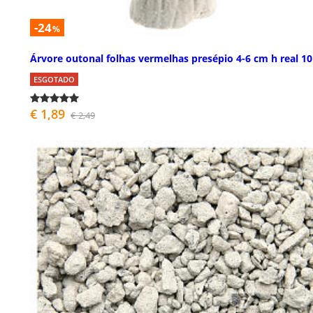
-24
%
Árvore outonal folhas vermelhas presépio 4-6 cm h real 1
ESGOTADO
€ 1,89
€ 2,49