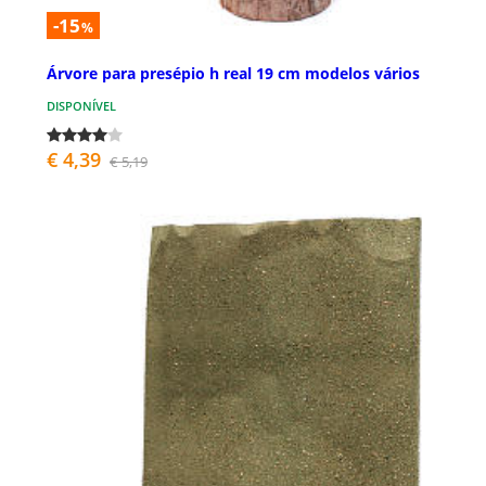
-15
%
Árvore para presépio h real 19 cm modelos vários
DISPONÍVEL
€ 4,39
€ 5,19