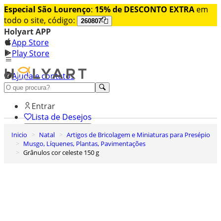
Especial São Lourenço
:
15% de DESCONTO EXTRA
em
todo o site, código:
260807
Holyart APP
App Store
Play Store
Ajuda e contatos
Conheça premium
Entrar
Lista de Desejos
Inicio
Natal
Artigos de Bricolagem e Miniaturas para Presépio
0
Musgo, Líquenes, Plantas, Pavimentações
Carrinho de Compras
Grânulos cor celeste 150 g