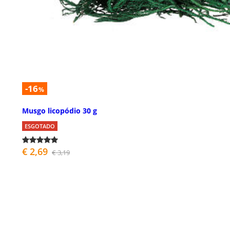
-16
%
Musgo licopódio 30 g
ESGOTADO
€ 2,69
€ 3,19