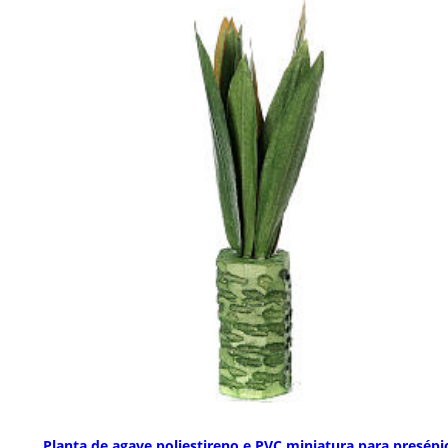
Planta de agave poliestireno e PVC miniatura para presépi