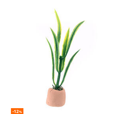
-12
%