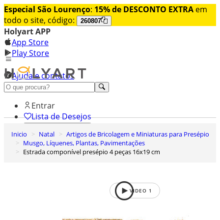
Especial São Lourenço
:
15% de DESCONTO EXTRA
em
todo o site, código:
260807
Holyart APP
App Store
Play Store
Ajuda e contatos
Conheça premium
Entrar
Lista de Desejos
Inicio
Natal
Artigos de Bricolagem e Miniaturas para Presépio
0
Musgo, Líquenes, Plantas, Pavimentações
Carrinho de Compras
Estrada componível presépio 4 peças 16x19 cm
VIDEO
1