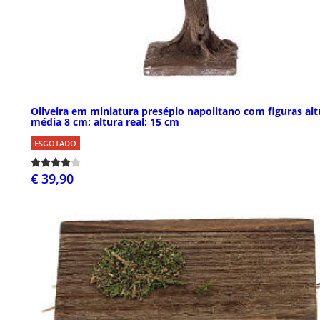
Oliveira em miniatura presépio napolitano com figuras alt
média 8 cm; altura real: 15 cm
ESGOTADO
€ 39,90