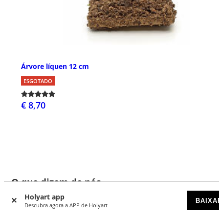
Árvore líquen 12 cm
ESGOTADO
€ 8,70
O que dizem de nós
Holyart app
BAIXA
Descubra agora a APP de Holyart