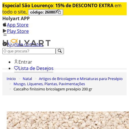
Especial São Lourenço
:
15% de DESCONTO EXTRA
em
todo o site,
código: 260807
Holyart APP
App Store
Play Store
Ajuda e contatos
Conheça premium
Entrar
Lista de Desejos
Inicio
Natal
Artigos de Bricolagem e Miniaturas para Presépio
0
Musgo, Líquenes, Plantas, Pavimentações
Carrinho de Compras
Cascalho finíssimo bricolagem presépio 200 gr