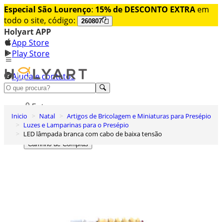
Especial São Lourenço
:
15% de DESCONTO EXTRA
em
todo o site, código:
260807
Holyart APP
App Store
Play Store
Ajuda e contatos
Conheça premium
Entrar
Inicio
Natal
Artigos de Bricolagem e Miniaturas para Presépio
Lista de Desejos
Luzes e Lamparinas para o Presépio
LED lâmpada branca com cabo de baixa tensão
0
Carrinho de Compras