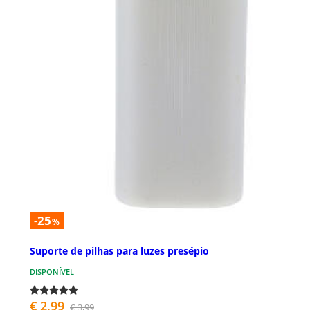
-25
%
Suporte de pilhas para luzes presépio
DISPONÍVEL
€ 2,99
€ 3,99