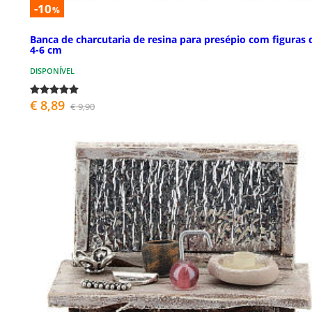
-10
%
Banca de charcutaria de resina para presépio com figuras 
4-6 cm
DISPONÍVEL
€ 8,89
€ 9,90