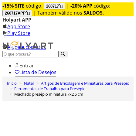
-15% SITE
código:
|
-20% APP
código:
260717
| Também válido nos
SALDOS
.
260717APP
Holyart APP
App Store
Play Store
Ajuda e contatos
Conheça premium
Entrar
Lista de Desejos
Inicio
Natal
Artigos de Bricolagem e Miniaturas para Presépio
0
Ferramentas de Trabalho para Presépio
Carrinho de Compras
Machado presépio miniatura 7x2,5 cm