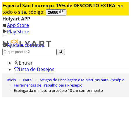
Especial São Lourenço
:
15% de DESCONTO EXTRA
em
todo o site, código:
260807
Holyart APP
App Store
Play Store
Ajuda e contatos
Conheça premium
Entrar
Lista de Desejos
Inicio
Natal
Artigos de Bricolagem e Miniaturas para Presépio
0
Ferramentas de Trabalho para Presépio
Carrinho de Compras
Espingarda miniatura presépio 10 cm comprimento