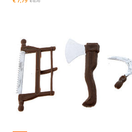
€ 7,79
€ 8,70