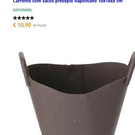
Carrinho com sacos presépio napolitano 10x18x8 cm
DISPONÍVEL
€ 10,90
€ 15,90