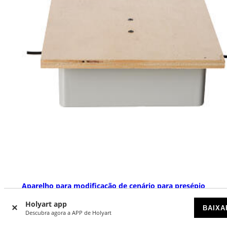
Aparelho para modificação de cenário para presépio
DISPONÍVEL
Holyart app
BAIXA
Descubra agora a APP de Holyart
€ 134,20