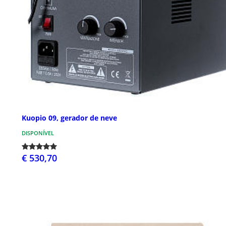
Kuopio 09, gerador de neve
DISPONÍVEL
€ 530,70