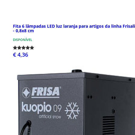
Fita 6 lâmpadas LED luz laranja para artigos da linha Frisal
- 0,8x8 cm
DISPONÍVEL
€ 4,36