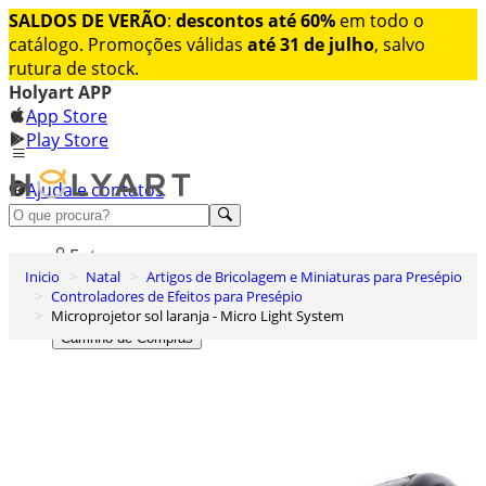
SALDOS DE VERÃO
:
descontos até 60%
em todo o
catálogo. Promoções válidas
até 31 de julho
, salvo
rutura de stock.
Holyart APP
App Store
Play Store
Ajuda e contatos
Conheça premium
Entrar
Inicio
Natal
Artigos de Bricolagem e Miniaturas para Presépio
Lista de Desejos
Controladores de Efeitos para Presépio
Microprojetor sol laranja - Micro Light System
0
Carrinho de Compras