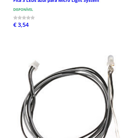
Fita 3 LEDs azul para Micro Light System
DISPONÍVEL
€ 3,54