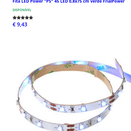
Fita LED Power "PS" 45 LED 0,8x75 cm verde FrialPower
DISPONÍVEL
€ 9,43