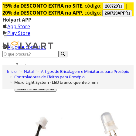
15% de DESCONTO EXTRA no SITE
, código:
|
260729
20% de DESCONTO EXTRA na APP
, código:
260729APP
Holyart APP
App Store
Play Store
Ajuda e contatos
Conheça premium
Entrar
Inicio
Natal
Artigos de Bricolagem e Miniaturas para Presépio
Lista de Desejos
Controladores de Efeitos para Presépio
Micro Light System - LED branco quente 5 mm
0
Carrinho de Compras