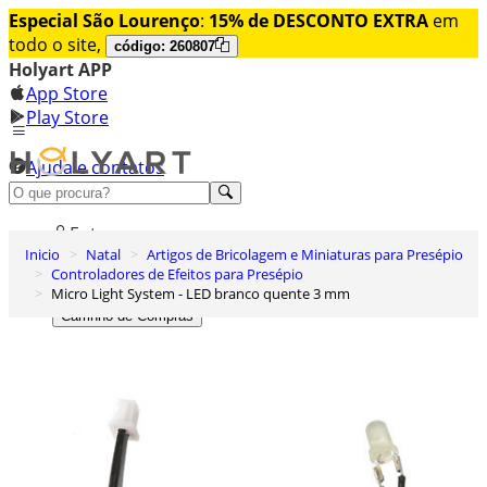
Especial São Lourenço
:
15% de DESCONTO EXTRA
em
todo o site,
código: 260807
Holyart APP
App Store
Play Store
Ajuda e contatos
Conheça premium
Entrar
Inicio
Natal
Artigos de Bricolagem e Miniaturas para Presépio
Lista de Desejos
Controladores de Efeitos para Presépio
Micro Light System - LED branco quente 3 mm
0
Carrinho de Compras