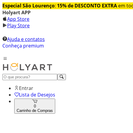
Especial São Lourenço
:
15% de DESCONTO EXTRA
em tod
Holyart APP
App Store
Play Store
Ajuda e contatos
Conheça premium
Entrar
Lista de Desejos
0
Carrinho de Compras