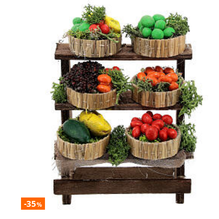
-35
%