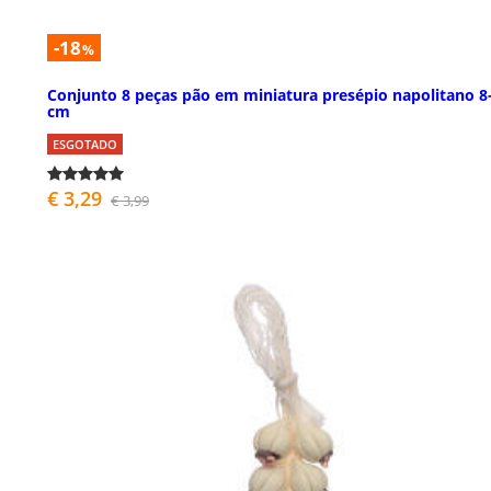
-18
%
Conjunto 8 peças pão em miniatura presépio napolitano 8
cm
ESGOTADO
€ 3,29
€ 3,99