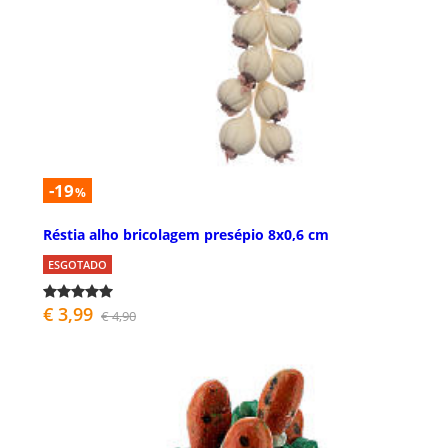
-19
%
Réstia alho bricolagem presépio 8x0,6 cm
ESGOTADO
€ 3,99
€ 4,90