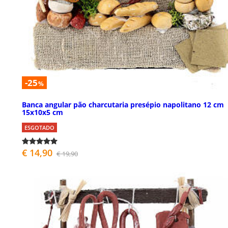
-25
%
Banca angular pão charcutaria presépio napolitano 12 cm
15x10x5 cm
ESGOTADO
€ 14,90
€ 19,90