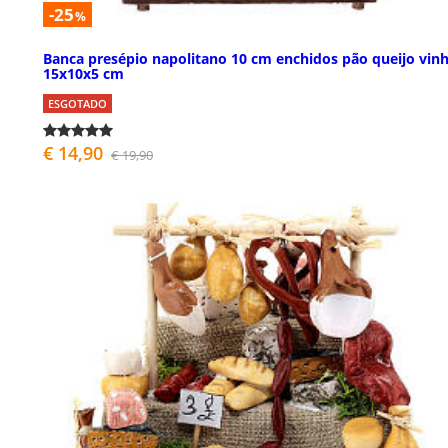
-25
%
Banca presépio napolitano 10 cm enchidos pão queijo vin
15x10x5 cm
ESGOTADO
€ 14,90
€ 19,90