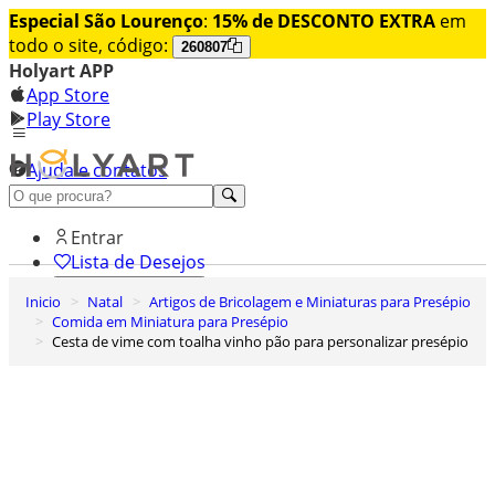
Especial São Lourenço
:
15% de DESCONTO EXTRA
em
todo o site, código:
260807
Holyart APP
App Store
Play Store
Ajuda e contatos
Conheça premium
Entrar
Lista de Desejos
Inicio
Natal
Artigos de Bricolagem e Miniaturas para Presépio
0
Comida em Miniatura para Presépio
Carrinho de Compras
Cesta de vime com toalha vinho pão para personalizar presépio