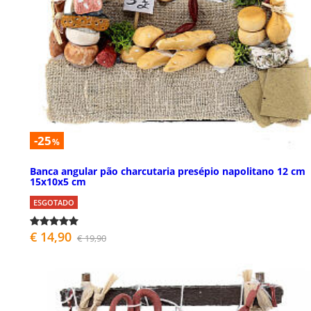
-25
%
Banca angular pão charcutaria presépio napolitano 12 cm
15x10x5 cm
ESGOTADO
€ 14,90
€ 19,90