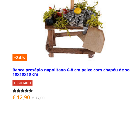
-24
%
Banca presépio napolitano 6-8 cm peixe com chapéu de so
10x10x10 cm
ESGOTADO
€ 12,90
€ 17,00