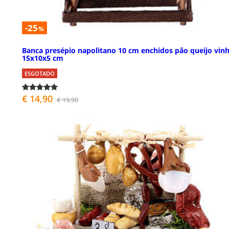
-25
%
Banca presépio napolitano 10 cm enchidos pão queijo vin
15x10x5 cm
ESGOTADO
€ 14,90
€ 19,90