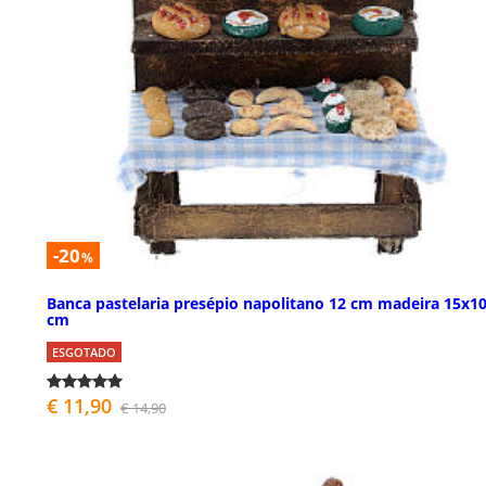
-20
%
Banca pastelaria presépio napolitano 12 cm madeira 15x1
cm
ESGOTADO
€ 11,90
€ 14,90