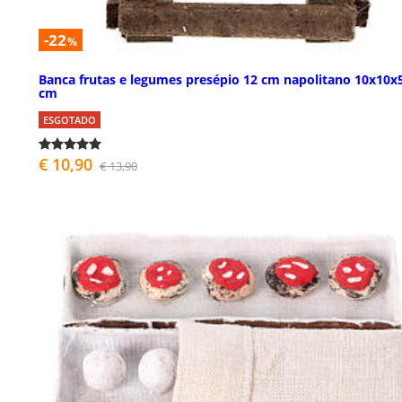
-22
%
Banca frutas e legumes presépio 12 cm napolitano 10x10x
cm
ESGOTADO
€ 10,90
€ 13,90