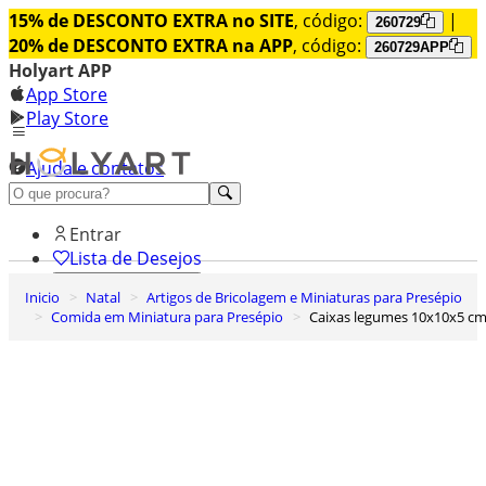
15% de DESCONTO EXTRA no SITE
, código:
|
260729
20% de DESCONTO EXTRA na APP
, código:
260729APP
Holyart APP
App Store
Play Store
Ajuda e contatos
Conheça premium
Entrar
Lista de Desejos
Inicio
Natal
Artigos de Bricolagem e Miniaturas para Presépio
0
Comida em Miniatura para Presépio
Caixas legumes 10x10x5 c
Carrinho de Compras