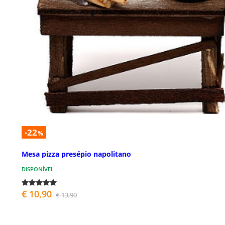
-22
%
Mesa pizza presépio napolitano
DISPONÍVEL
€ 10,90
€ 13,90