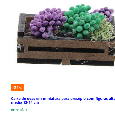
-21
%
Caixa de uvas em miniatura para presépio com figuras alt
média 12-14 cm
DISPONÍVEL