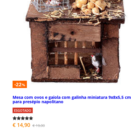
-22
%
Mesa com ovos e gaiola com galinha miniatura 9x8x5,5 cm
para presépio napolitano
ESGOTADO
€ 14,90
€ 19,00