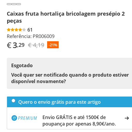
Caixas fruta hortaliça bricolagem presépio 2
peças
61
Referência:
PR006009
€
3
€ 4,19
,29
-21%
Esgotado
Você quer ser notificado quando o produto estiver
disponível novamente?
Quero o envio grátis para este artigo
Envio GRÁTIS e até 1500€ de
poupança por apenas 8,90€/ano.