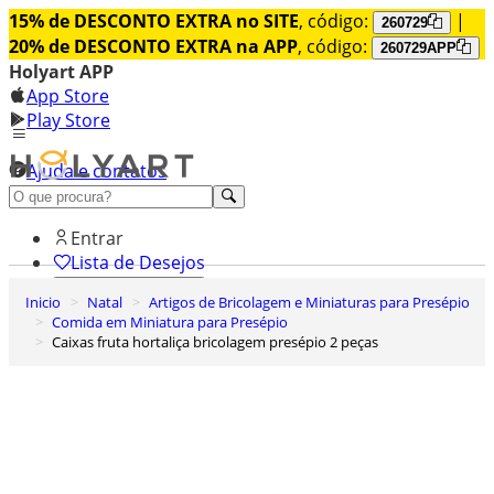
15% de DESCONTO EXTRA no SITE
, código:
|
260729
20% de DESCONTO EXTRA na APP
, código:
260729APP
Holyart APP
App Store
Play Store
Ajuda e contatos
Conheça premium
Entrar
Lista de Desejos
Inicio
Natal
Artigos de Bricolagem e Miniaturas para Presépio
0
Comida em Miniatura para Presépio
Carrinho de Compras
Caixas fruta hortaliça bricolagem presépio 2 peças