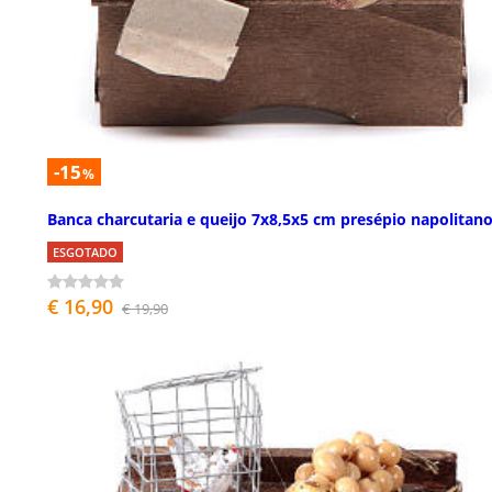
-15
%
Banca charcutaria e queijo 7x8,5x5 cm presépio napolitan
ESGOTADO
€ 16,90
€ 19,90