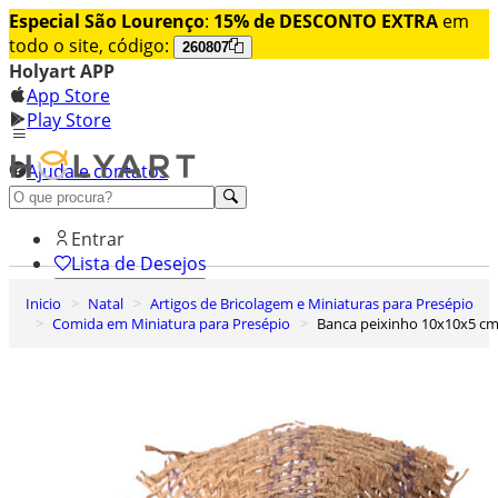
Especial São Lourenço
:
15% de DESCONTO EXTRA
em
todo o site, código:
260807
Holyart APP
App Store
Play Store
Ajuda e contatos
Conheça premium
Entrar
Lista de Desejos
Inicio
Natal
Artigos de Bricolagem e Miniaturas para Presépio
0
Comida em Miniatura para Presépio
Banca peixinho 10x10x5 c
Carrinho de Compras