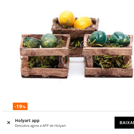
-19
%
Caixas melancias e melões para bricolagem presépio 3 peç
Holyart app
BAIXA
Descubra agora a APP de Holyart
DISPONÍVEL