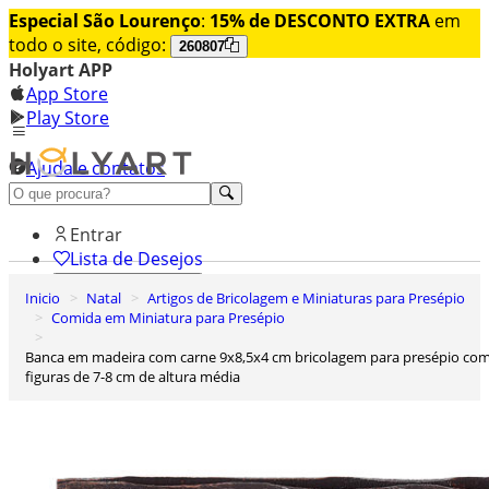
Especial São Lourenço
:
15% de DESCONTO EXTRA
em
todo o site, código:
260807
Holyart APP
App Store
Play Store
Ajuda e contatos
Conheça premium
Entrar
Lista de Desejos
Inicio
Natal
Artigos de Bricolagem e Miniaturas para Presépio
0
Comida em Miniatura para Presépio
Carrinho de Compras
Banca em madeira com carne 9x8,5x4 cm bricolagem para presépio com
figuras de 7-8 cm de altura média