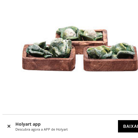
Holyart app
BAIXA
Caixa alface para bricolagem presépio 3 peças
Descubra agora a APP de Holyart
DISPONÍVEL