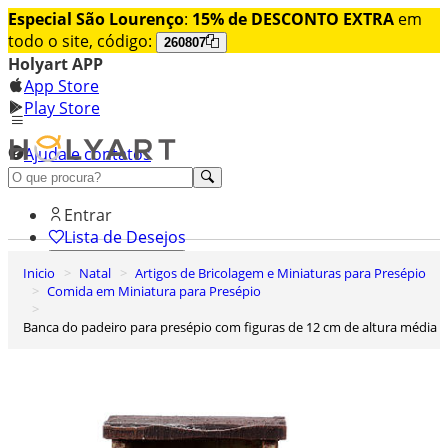
Especial São Lourenço
:
15% de DESCONTO EXTRA
em
todo o site, código:
260807
Holyart APP
App Store
Play Store
Ajuda e contatos
Conheça premium
Entrar
Lista de Desejos
Inicio
Natal
Artigos de Bricolagem e Miniaturas para Presépio
0
Comida em Miniatura para Presépio
Carrinho de Compras
Banca do padeiro para presépio com figuras de 12 cm de altura média