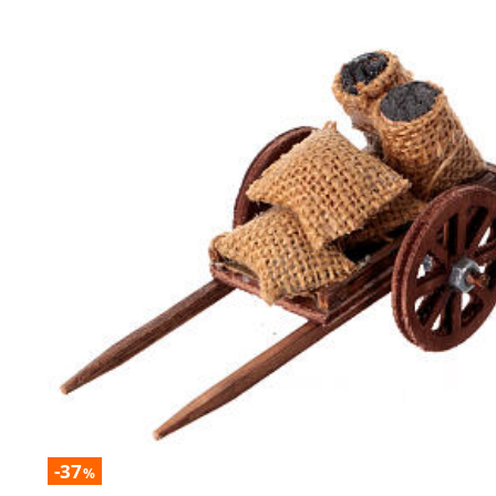
-37
%