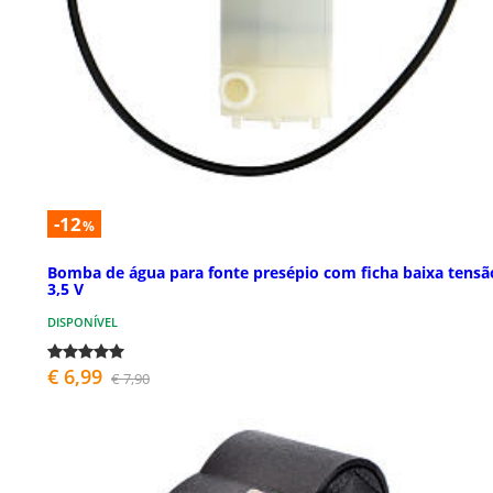
-12
%
Bomba de água para fonte presépio com ficha baixa tensã
3,5 V
DISPONÍVEL
€ 6,99
€ 7,90