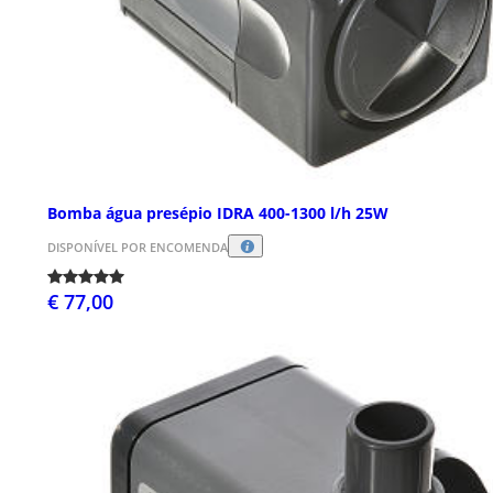
Bomba água presépio IDRA 400-1300 l/h 25W
DISPONÍVEL POR ENCOMENDA
€ 77,00