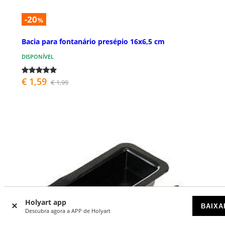
-20
%
Bacia para fontanário presépio 16x6,5 cm
DISPONÍVEL
€ 1,59
€ 1,99
Holyart app
BAIXA
Descubra agora a APP de Holyart