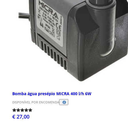
Bomba água presépio MICRA 400 l/h 6W
DISPONÍVEL POR ENCOMENDA
€ 27,00