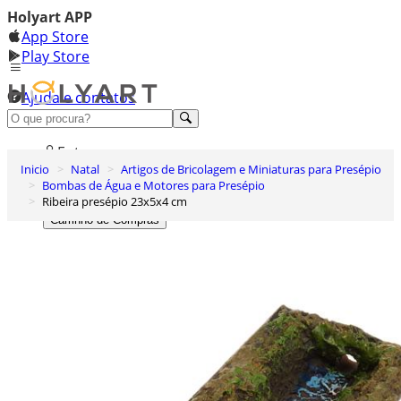
Holyart APP
App Store
Play Store
Ajuda e contatos
Conheça premium
Entrar
Inicio
Natal
Artigos de Bricolagem e Miniaturas para Presépio
Lista de Desejos
Bombas de Água e Motores para Presépio
Ribeira presépio 23x5x4 cm
0
Carrinho de Compras