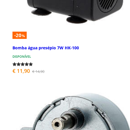
-20
%
Bomba água presépio 7W HK-100
DISPONÍVEL
€ 11,90
€ 14,90