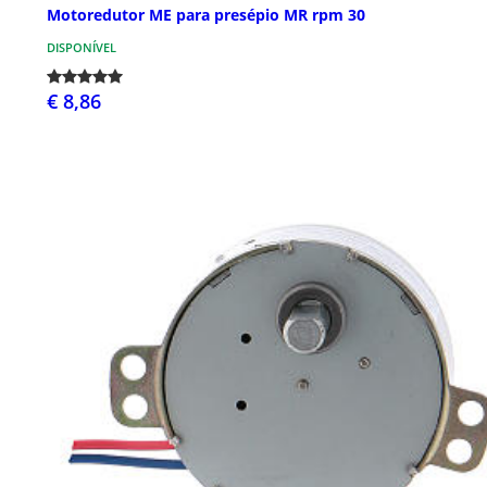
Motoredutor ME para presépio MR rpm 30
DISPONÍVEL
€ 8,86