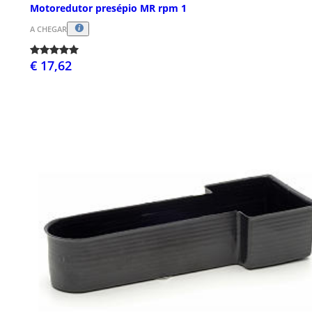
Motoredutor presépio MR rpm 1
A CHEGAR
€ 17,62