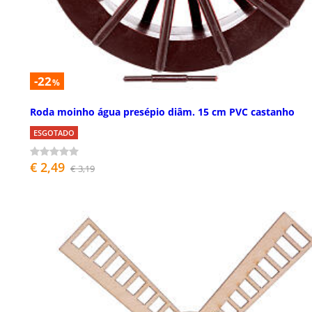
-22
%
Roda moinho água presépio diâm. 15 cm PVC castanho
ESGOTADO
€ 2,49
€ 3,19