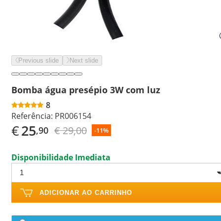
Previous slide
Next slide
Bomba água presépio 3W com luz
8
Referência:
PR006154
€
25
€ 29,00
,90
-11%
Disponibilidade Imediata
ADICIONAR AO CARRINHO