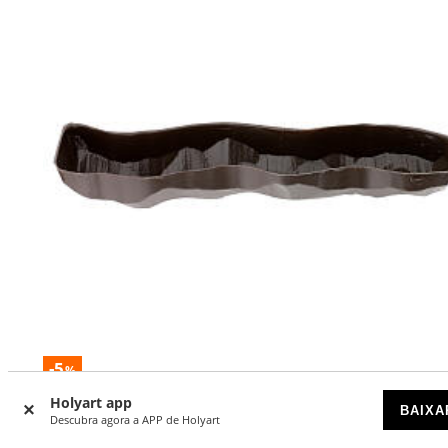
-5
%
Holyart app
Curso de água para presépio castanho
BAIXA
Descubra agora a APP de Holyart
DISPONÍVEL