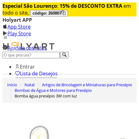
Especial São Lourenço
:
15% de DESCONTO EXTRA
em
todo o site,
código: 260807
Holyart APP
App Store
Play Store
Ajuda e contatos
Conheça premium
Entrar
Lista de Desejos
Inicio
Natal
Artigos de Bricolagem e Miniaturas para Presépio
0
Bombas de Água e Motores para Presépio
Carrinho de Compras
Bomba água presépio 3W com luz